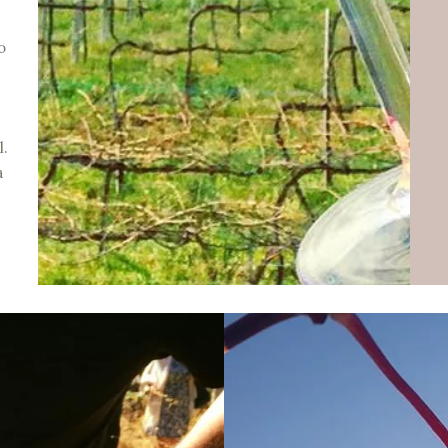
o
.
a