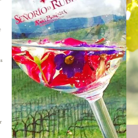
e
es
r