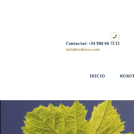
Inicio
Nosotros
Nuestros
Contactar: +34 986 66 72 12
vinos
info@srubios.com
Enoturismo
INICIO
NOSO
Tienda
Contacto