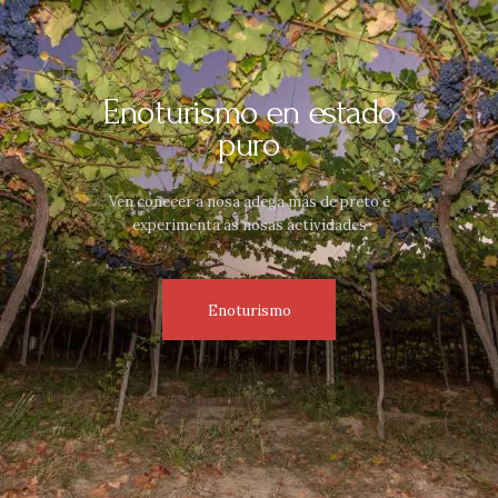
Enoturismo en estado
puro
Ven coñecer a nosa adega más de preto e
experimenta as nosas actividades
Enoturismo