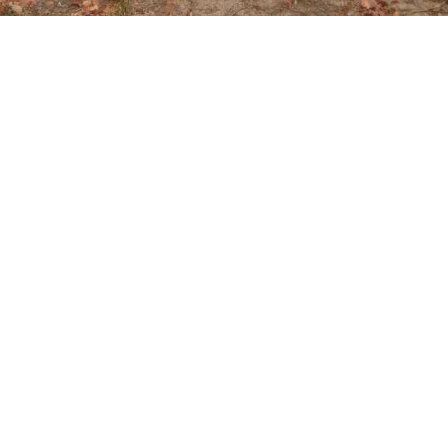
Premios Año 2018
Premios
By Natalia Rodríguez
diciembre 31, 2018
Medalla de Bronce en el «Citadelles du Vin» al Señorío de
Rubiós Albariño añada 2017 Medalla de Plata en el «Concours
International de Lyon» al Piñeiral añada 2016 Medalla de Oro
en el «Decanter World Wine Awards» al Piñeiral añada 2016
Medalla de Bronce en el «Decanter World Wine Awards» al
Señorío de Rubiós Espumoso Brut Nature Medalla de Plata…