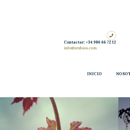
Inicio
Nosotros
Nuestros
Contactar: +34 986 66 72 12
vinos
info@srubios.com
Enoturismo
INICIO
NOSO
Tienda
Contacto