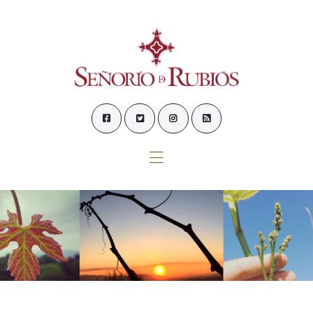
Inicio
Nosotros
Nuestros vinos
Enoturismo
Tienda
Contacto